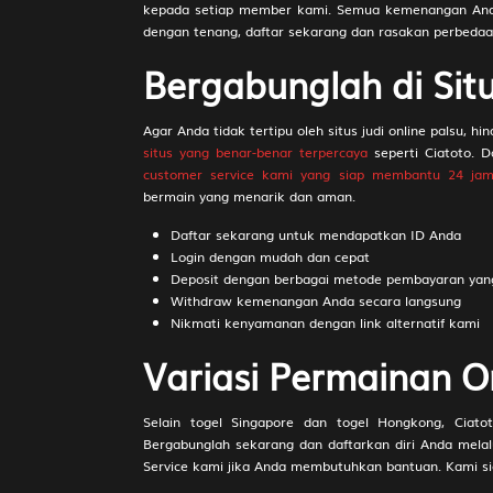
kepada setiap member kami. Semua kemenangan Anda
dengan tenang, daftar sekarang dan rasakan perbedaa
Bergabunglah di Situ
Agar Anda tidak tertipu oleh situs judi online palsu, 
situs yang benar-benar terpercaya
seperti Ciatoto. 
customer service kami yang siap membantu 24 ja
bermain yang menarik dan aman.
Daftar sekarang untuk mendapatkan ID Anda
Login dengan mudah dan cepat
Deposit dengan berbagai metode pembayaran yang
Withdraw kemenangan Anda secara langsung
Nikmati kenyamanan dengan link alternatif kami
Variasi Permainan O
Selain togel Singapore dan togel Hongkong, Cia
Bergabunglah sekarang dan daftarkan diri Anda mela
Service kami jika Anda membutuhkan bantuan. Kami sia