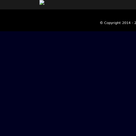
© Copyright 2014 -