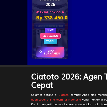
Ciatoto 2026: Agen 
Cepat
Selamat datang di
Ciatoto
, tempat Anda bisa meras
agen togel online resmi di Indonesia
yang menjamin pe
Kami mengerti bahwa kepercayaan adalah hal utam