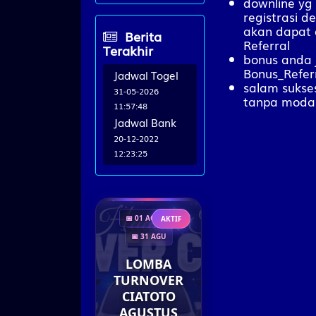
downline yg
registrasi 
MICHIGANMID
akan dapat a
3510
Berita
Referral
Terakhir
bonus anda 
Bonus_Refer
Jadwal Togel
salam sukse
31-05-2026
tanpa moda
11:57:48
Jadwal Bank
20-12-2022
12:23:25
Hadiah &
Diskon
05-06-2022
12:34:21